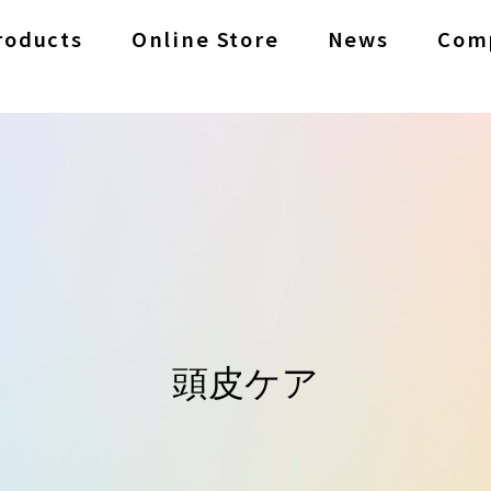
roducts
Online Store
News
Com
頭皮ケア