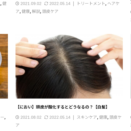
ア
,
健
トリートメント
,
ヘアケ
2021.09.02
2022.05.14
ア
,
健康
,
解説
,
頭皮ケア
【におい】頭皮が酸化するとどうなるの？【白髪】
ラー
,
スキンケア
,
健康
,
頭皮ケ
2021.08.02
2022.05.14
ア