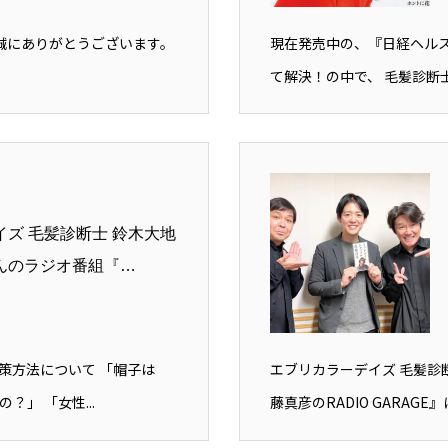
だき、誠にありがとうございます。
現在発売中の、『日経ヘルス
て解決！の中で、 毛髪診断士
ズ 毛髪診断士 鈴木大地
んのラジオ番組『…
策方法について 「帽子は
エブリカラーデイズ 毛髪診
」 「女性...
藤真彦のRADIO GARAGE