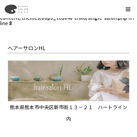
Warning
: Undefined array key "show_tag" in
/home/ecd318/everycolordays.jp/public_html/wp-
content/themes/oops_tcd048-child/single-salon.php
on
8
line
ヘアーサロンHL
熊本県熊本市中央区新市街１３－２１ ハートライン
内