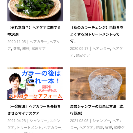
【それ本当？】ヘアケアに関する
【秋のカラーチェンジ】色持ちを
噂10選
よくする泡トリートメントって
何...
ヘアカラー
,
ヘアケ
2020.11.05
ア
,
健康
,
解説
,
頭皮ケア
ヘアカラー
,
ヘアケ
2020.09.17
ア
,
頭皮ケア
【一発解決】ヘアカラーを長持ち
炭酸シャンプーの効果と方法【血
させるマイナスケア
行促進】
シャンプー
,
スキン
シャンプー
,
ヘアカ
2021.04.28
2021.08.05
ケア
,
トリートメント
,
ヘアカラー
,
ラー
,
ヘアケア
,
健康
,
解説
,
頭皮ケ