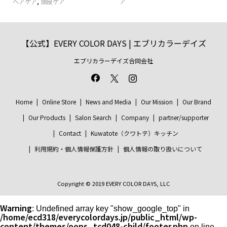
ヘアケア
,
頭皮ケア
ア
【公式】EVERY COLOR DAYS | エブリカラーデイズ
エブリカラーデイズ合同会社
Home
Online Store
News and Media
Our Mission
Our Brand
Our Products
Salon Search
Company
partner/supporter
Contact
Kuwatote（クワトテ）キッチン
利用規約・個人情報保護方針
個人情報の取り扱いについて
Copyright © 2019 EVERY COLOR DAYS, LLC
Warning
: Undefined array key "show_google_top" in
/home/ecd318/everycolordays.jp/public_html/wp-
content/themes/oops_tcd048-child/footer.php
on line