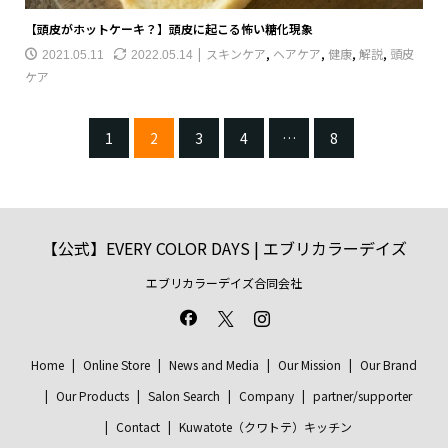
【頭皮がホットケーキ？】頭皮に起こる怖い糖化現象
スキンケア
,
ヘアケア
,
健康
,
解説
,
頭皮
2021.05.11
2022.05.14
ケア
1
2
3
4
…
8
【公式】EVERY COLOR DAYS | エブリカラーデイズ
エブリカラーデイズ合同会社
Home
Online Store
News and Media
Our Mission
Our Brand
Our Products
Salon Search
Company
partner/supporter
Contact
Kuwatote（クワトテ）キッチン