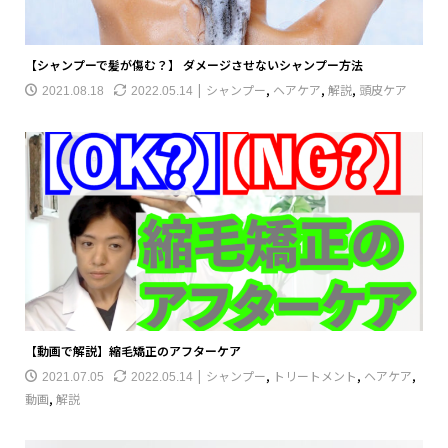
【シャンプーで髪が傷む？】 ダメージさせないシャンプー方法
シャンプー
,
ヘアケア
,
解説
,
頭皮ケア
2021.08.18
2022.05.14
【動画で解説】縮毛矯正のアフターケア
シャンプー
,
トリートメント
,
ヘアケア
,
2021.07.05
2022.05.14
動画
,
解説