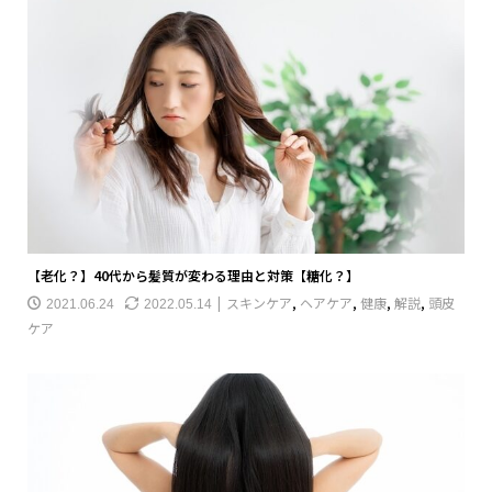
【老化？】40代から髪質が変わる理由と対策【糖化？】
スキンケア
,
ヘアケア
,
健康
,
解説
,
頭皮
2021.06.24
2022.05.14
ケア