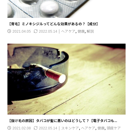
【育毛】ミノキシジルってどんな効果があるの？【成分】
ヘアケア
,
健康
,
解説
2021.04.05
2022.05.14
【抜け毛の原因】タバコが髪に悪いのはどうして？【電子タバコも...
スキンケア
,
ヘアケア
,
健康
,
頭皮ケア
2021.02.08
2022.05.14