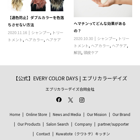
【退色防止】ダブルカラーを色落
ヘマチンってどんな効果がある
ちさせない方法
の？
シャンプー
,
トリー
2020.11.16
シャンプー
,
トリー
2020.10.30
トメント
,
ヘアカラー
,
ヘアケア
トメント
,
ヘアカラー
,
ヘアケア
,
解説
,
頭皮ケア
【公式】EVERY COLOR DAYS | エブリカラーデイズ
エブリカラーデイズ合同会社
Home
Online Store
News and Media
Our Mission
Our Brand
Our Products
Salon Search
Company
partner/supporter
Contact
Kuwatote（クワトテ）キッチン