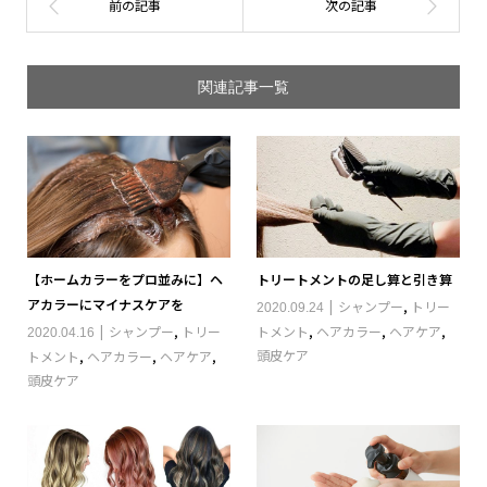
関連記事一覧
【ホームカラーをプロ並みに】ヘ
トリートメントの足し算と引き算
アカラーにマイナスケアを
シャンプー
,
トリー
2020.09.24
シャンプー
,
トリー
トメント
,
ヘアカラー
,
ヘアケア
,
2020.04.16
頭皮ケア
トメント
,
ヘアカラー
,
ヘアケア
,
頭皮ケア